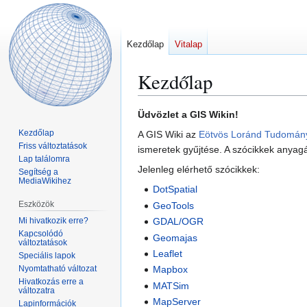
Kezdőlap
Vitalap
Kezdőlap
Ugrás
Ugrás
Üdvözlet a GIS Wikin!
a
a
Kezdőlap
A GIS Wiki az
Eötvös Loránd Tudomán
navigációhoz
kereséshez
Friss változtatások
ismeretek gyűjtése. A szócikkek anyag
Lap találomra
Jelenleg elérhető szócikkek:
Segítség a
MediaWikihez
DotSpatial
Eszközök
GeoTools
Mi hivatkozik erre?
GDAL/OGR
Kapcsolódó
Geomajas
változtatások
Leaflet
Speciális lapok
Nyomtatható változat
Mapbox
Hivatkozás erre a
MATSim
változatra
MapServer
Lapinformációk