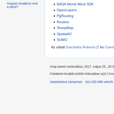
Hogyan hivatkozz erre
NASA World Wind SDK
a lapra?
OpenLayers
PgRouting
Routino
SharpMap
Spatial4J
SUMO
Az oldalt
Giachetta Roberto
és
Cser
A lap utolsó módosítása: 2017. május 25., 20:
A tartalom további jelölés hiányában a(z)
Crea
Adatvédelmi irányelvek
A(z) GIS Wiki wikiről