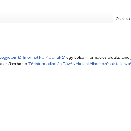
Olvasás
yegyetem
Informatikai Karának
egy belső információs oldala, ame
át elsősorban a
Térinformatikai és Távérzékelési Alkalmazások fejleszt