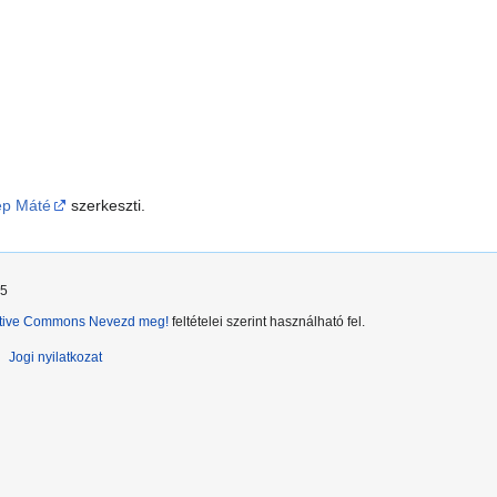
ép Máté
szerkeszti.
35
tive Commons Nevezd meg!
feltételei szerint használható fel.
Jogi nyilatkozat