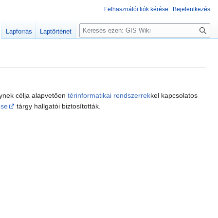
Felhasználói fiók kérése
Bejelentkezés
K
Lapforrás
Laptörténet
e
r
e
s
é
s
lynek célja alapvetően
térinformatikai rendszerrek
kel kapcsolatos
ése
tárgy hallgatói biztosították.