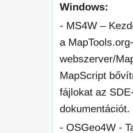
Windows:
- MS4W – Kezd
a MapTools.org
webszerver/Map
MapScript bőví
fájlokat az SDE
dokumentációt.
- OSGeo4W - T