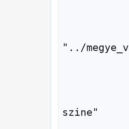
		NAME "me
		TYPE poly
		DA
"../megye_v
		#STATUS DE
		CLA
			NAM
szine"

			S