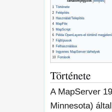
Tartalomjegyzék
1
Története
2
Felépítés
3
Használat/Telepítés
4
MapFile
5
MapScript
6
Példa OpenLayers-el történő megjelení
7
Fájltípusok
8
Felhasználása
9
Ingyenes MapServer tárhelyek
10
Források
Története
A MapServer 199
Minnesota) által