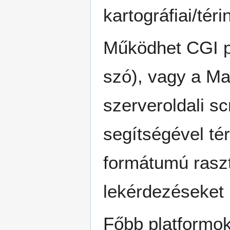
kartográfiai/té
Működhet CGI pr
szó), vagy a Ma
szerveroldali s
segítségével tér
formátumú rasz
lekérdezéseket 
Főbb platformokr