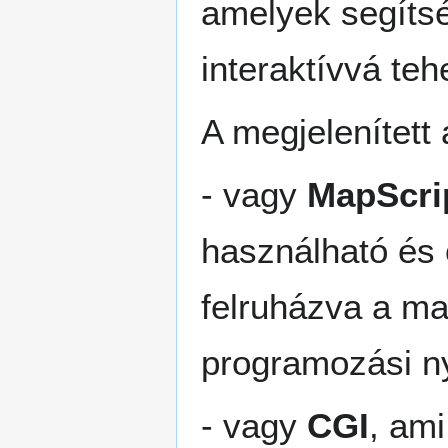
amelyek segítsé
interaktívvá teh
A megjelenített 
- vagy
MapScri
használható és 
felruházva a ma
programozási ny
- vagy
CGI
, ami