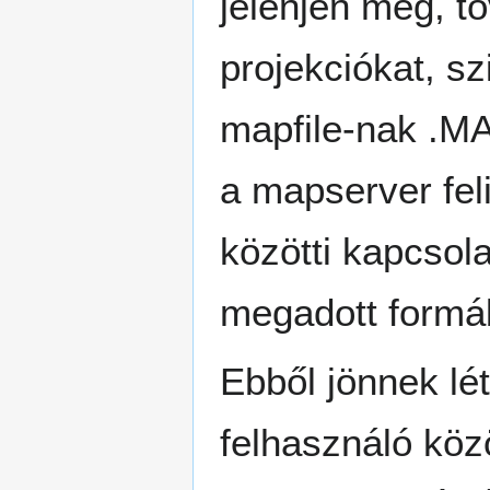
jelenjen meg, t
projekciókat, s
mapfile-nak .MA
a mapserver fe
közötti kapcsol
megadott formába
Ebből jönnek lé
felhasználó közö