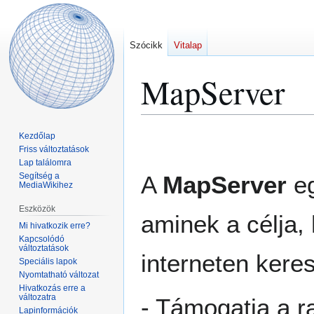
Szócikk
Vitalap
MapServer
Ugrás
Ugrás
Kezdőlap
a
a
Friss változtatások
Lap találomra
navigációhoz
kereséshez
Segítség a
A
MapServer
eg
MediaWikihez
Eszközök
aminek a célja,
Mi hivatkozik erre?
Kapcsolódó
változtatások
interneten kere
Speciális lapok
Nyomtatható változat
Hivatkozás erre a
változatra
- Támogatja a r
Lapinformációk