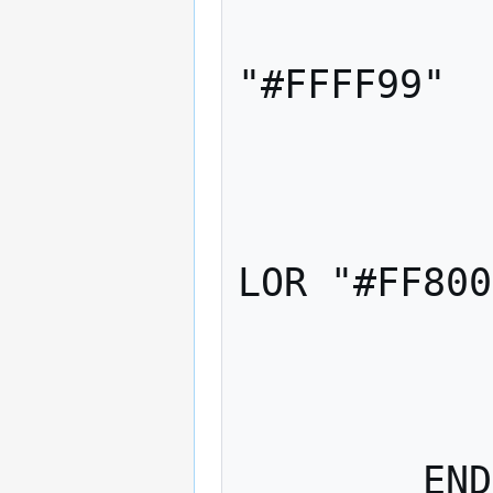
			
"#FFFF99"				

			
			S
				
LOR "#FF800
				
			
		EN
	END # MEGYE LAYER VEGE
