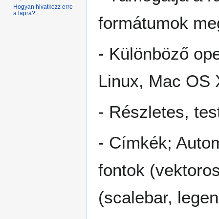
Hogyan hivatkozz erre
a lapra?
formátumok megj
- Különböző ope
Linux, Mac OS X
- Részletes, te
- Címkék; Autom
fontok (vektoro
(scalebar, legen