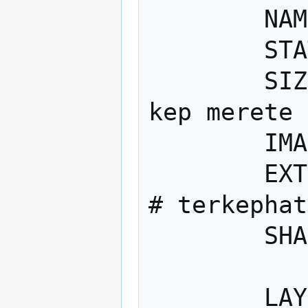
	NAME "Somogy megye"

	STATUS ON

	SIZE 800 600 # a megjelenitett 
kep merete

	IMAGETYPE png

	EXTENT 420000 45000 950000 380000 
# terkephat
	SHAPEPATH "data"

	LAYER # MEGYE
