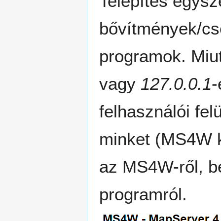
Telepítés egysz
bővítmények/cso
programok. Miut
vagy
127.0.0.1
-
felhasználói fel
minket (MS4W k
az MS4W-ről, be
programról.