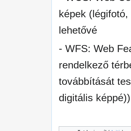
képek (légifotó,
lehetővé
- WFS: Web Feat
rendelkező térbe
továbbítását tes
digitális képpé))