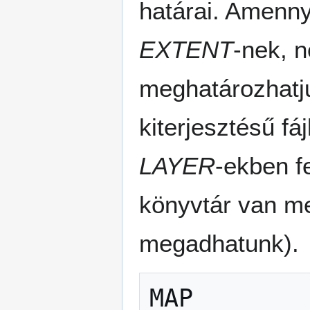
határai. Amenn
EXTENT
-nek, 
meghatározhatju
kiterjesztésű f
LAYER
-ekben f
könyvtár van me
megadhatunk).
MAP
