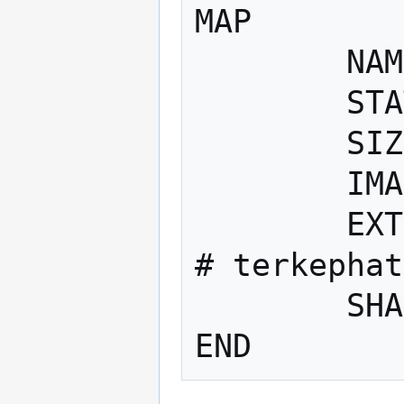
MAP

	NAME "Test"

	STATUS ON

	SIZE 800 600

	IMAGETYPE png

	EXTENT 420000 45000 950000 380000 
# terkephat
	SHAPEPATH "data"
