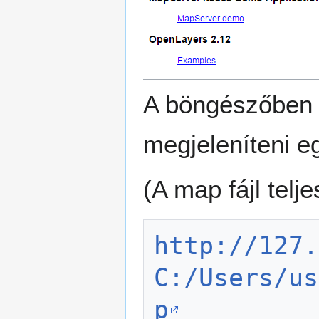
A böngészőben 
megjeleníteni e
(A map fájl telj
http://127.
C:/Users/us
p