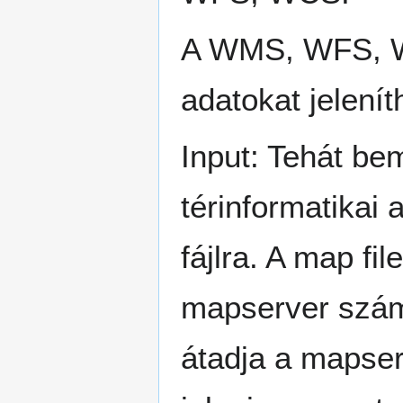
A WMS, WFS, WCS
adatokat jelení
Input: Tehát b
térinformatikai
fájlra. A map fi
mapserver számá
átadja a mapser