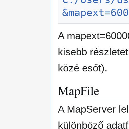
&mapext=600
A mapext=6000
kisebb részlete
közé esőt).
MapFile
A MapServer lel
különböző adatf