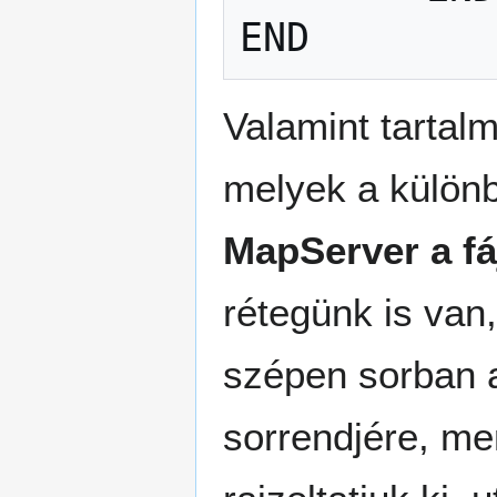
Valamint tartal
melyek a különb
MapServer a fáj
rétegünk is van,
szépen sorban a 
sorrendjére, mer