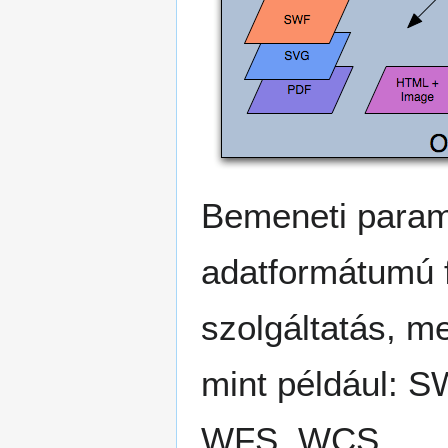
Bemeneti param
adatformátumú f
szolgáltatás, m
mint például: 
WFS, WCS.