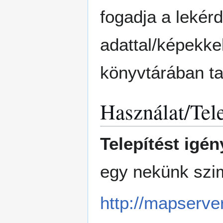
fogadja a lekér
adattal/képekkel
könyvtárában ta
Használat/Tele
Telepítést igén
egy nekünk szi
http://mapserve