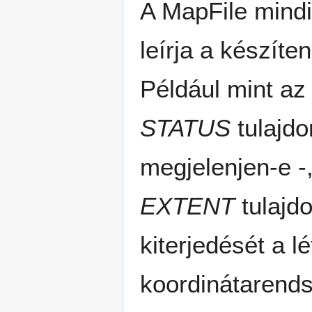
A MapFile mind
leírja a készíte
Például mint az 
STATUS
tulajdo
megjelenjen-e -
EXTENT
tulajd
kiterjedését a 
koordinátarends