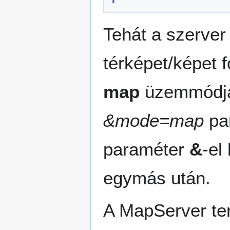
Tehát a szerver 
térképet/képet 
map
üzemmódján
&mode=map
par
paraméter
&
-el
egymás után.
A MapServer te