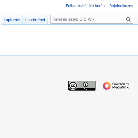
Felhasználói fiók kérése
Bejelentkezés
K
Lapforrás
Laptörténet
e
r
e
s
é
s