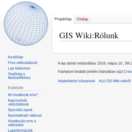
Projektlap
Vitalap
GIS Wiki
:
Rólunk
Ugrás
Ugrás
a
a
Kezdőlap
navigációhoz
kereséshez
Friss változtatások
A lap utolsó módosítása: 2016. május 10., 09:
Lap találomra
A tartalom további jelölés hiányában a(z)
Crea
Segítség a
MediaWikihez
Adatvédelmi irányelvek
A(z) GIS Wiki wikiről
Eszközök
Mi hivatkozik erre?
Kapcsolódó
változtatások
Speciális lapok
Nyomtatható változat
Hivatkozás erre a
változatra
Lapinformációk