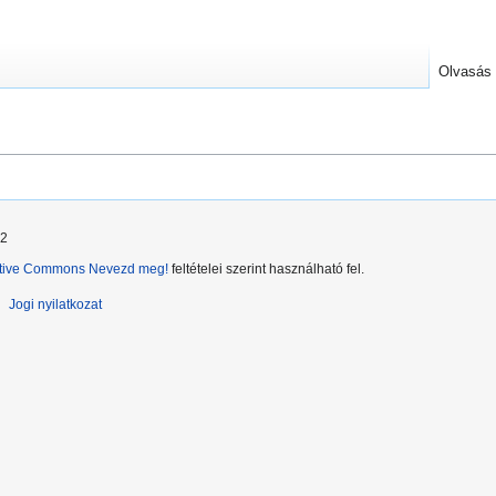
Olvasás
12
tive Commons Nevezd meg!
feltételei szerint használható fel.
Jogi nyilatkozat