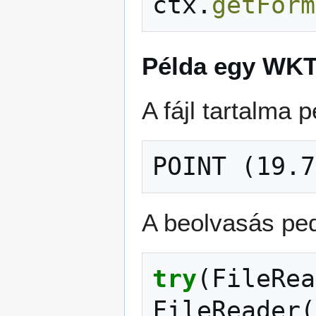
ctx
.
getForm
Példa egy WKT
A fájl tartalma 
POINT (19.7
A beolvasás ped
try
(
FileRea
FileReader
(