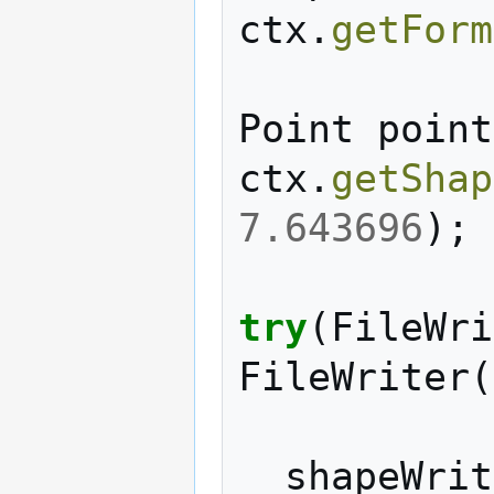
ctx
.
getForm
Point
point
ctx
.
getShap
7.643696
);
try
(
FileWri
FileWriter
(
shapeWrit