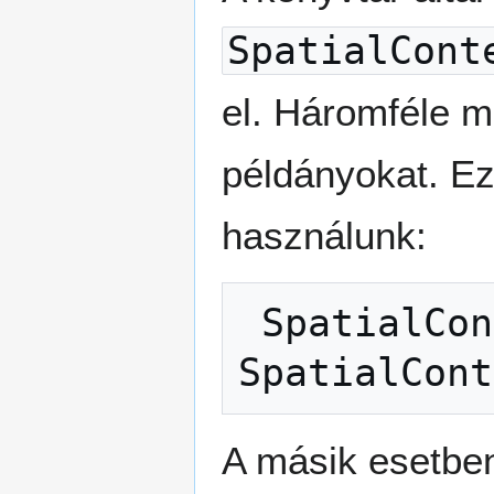
SpatialCont
el. Háromféle 
példányokat. Ez 
használunk:
SpatialCon
SpatialCont
A másik esetbe