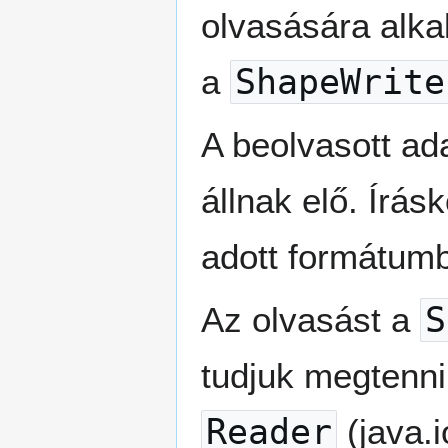
olvasására alka
a
ShapeWrite
A beolvasott ad
állnak elő. Írás
adott formátumb
Az olvasást a
S
tudjuk megtenn
Reader
(java.i