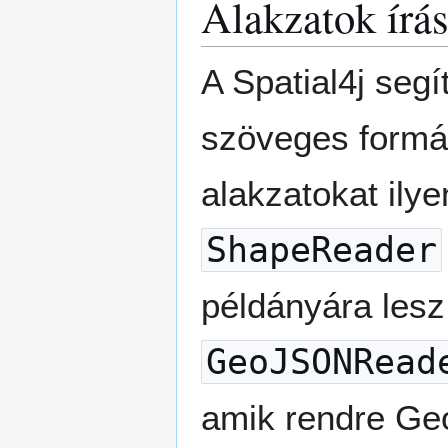
Alakzatok írá
A Spatial4j seg
szöveges formát
alakzatokat ily
ShapeReader
példányára lesz
GeoJSONRead
amik rendre G