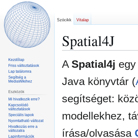
Szócikk
Vitalap
Spatial4J
Ugrás
Ugrás
Kezdőlap
A
Spatial4j
egy 
a
a
Friss változtatások
Lap találomra
navigációhoz
kereséshez
Segítség a
Java könyvtár (
MediaWikihez
Eszközök
segítséget: köz
Mi hivatkozik erre?
Kapcsolódó
változtatások
modellekhez, tá
Speciális lapok
Nyomtatható változat
Hivatkozás erre a
írása/olvasása
változatra
Lapinformációk