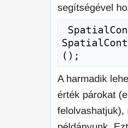
segítségével ho
SpatialCon
SpatialCont
();
A harmadik leh
érték párokat (
felolvashatjuk),
példányunk. Ez