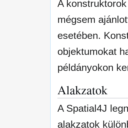
A konstruktorok
mégsem ajánlot
esetében. Konst
objektumokat h
példányokon ker
Alakzatok
A Spatial4J leg
alakzatok külön