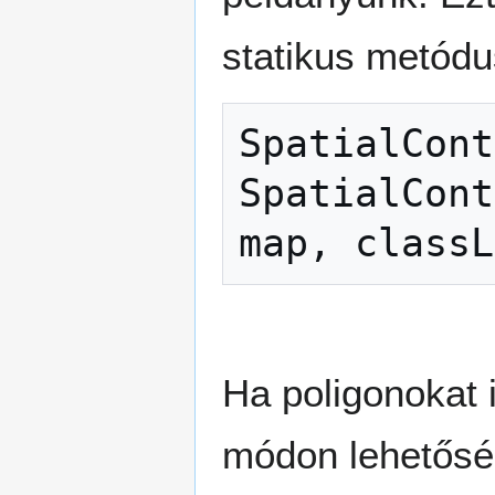
statikus metódu
SpatialCont
SpatialCont
map
,
classL
Ha poligonokat 
módon lehetősé