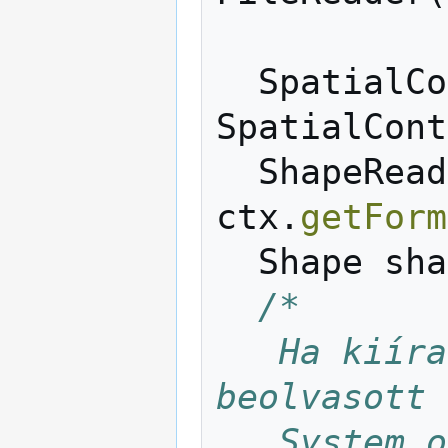
SpatialCo
SpatialCont
ShapeRead
ctx
.
getForm
Shape
sha
/*
   Ha kiíratjuk, látszik, hogy a 
beolvasott 
   Syste