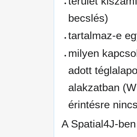
terület kiszám
becslés)
tartalmaz-e eg
milyen kapcsol
adott téglala
alakzatban (W
érintésre ninc
A Spatial4J-ben