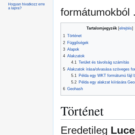
Hogyan hivatkozz erre
a lapra?
formátumokból 
Tartalomjegyzék
1
Történet
2
Függőségek
3
Alapok
4
Alakzatok
4.1
Terület és távolság számítás
5
Alakzatok írása/olvasása szöveges f
5.1
Példa egy WKT formátumú fájl 
5.2
Példa egy alakzat kiírására G
6
Geohash
Történet
Eredetileg
Luce