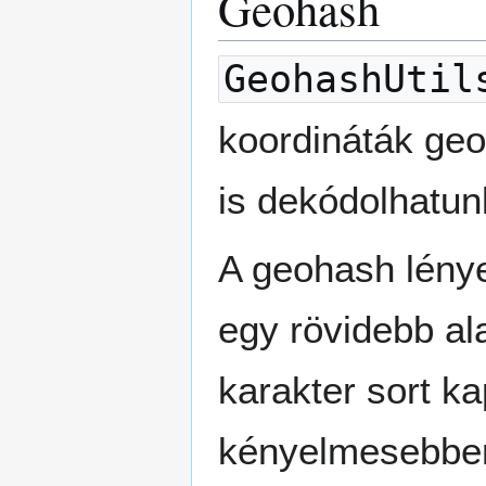
Geohash
GeohashUtil
koordináták ge
is dekódolhatun
A geohash lénye
egy rövidebb al
karakter sort k
kényelmesebben