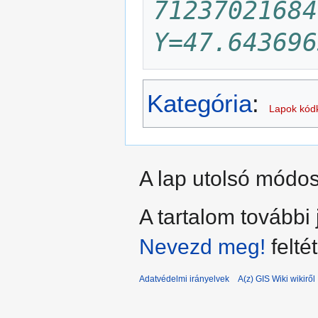
71237021684
Y=47.643696
Kategória
:
Lapok kódk
A lap utolsó módos
A tartalom további
Nevezd meg!
felté
Adatvédelmi irányelvek
A(z) GIS Wiki wikiről