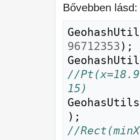
Bővebben lásd
GeohashUtil
96712353
);
GeohashUtil
//Pt(x=18.9
15)
GeohasUtils
);
//Rect(minX