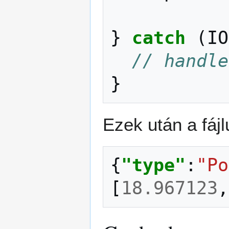
}
catch
(
IO
// handle
}
Ezek után a fájl
{
"type"
:
"Po
[
18.967123
,