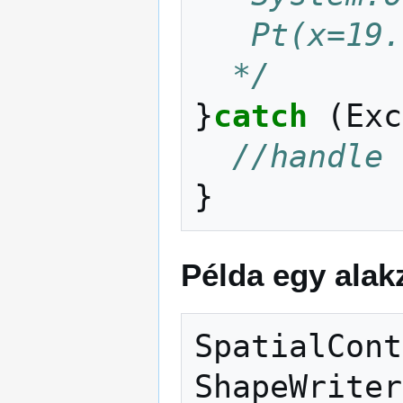
   Pt(x=
  */
}
catch
(
Exc
//handle
}
Példa egy ala
SpatialCont
ShapeWriter