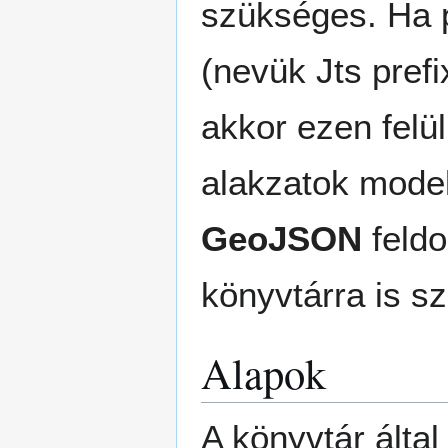
szükséges. Ha 
(nevük Jts pref
akkor ezen felü
alakzatok model
GeoJSON
feldo
könyvtárra is s
Alapok
A könyvtár által