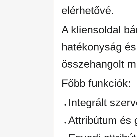
elérhetővé.
A kliensoldal b
hatékonyság és 
összehangolt mű
Főbb funkciók:
Integrált szerv
Attribútum és