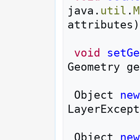
java
.
util
.
M
attributes
)
void
setGe
Geometry
ge
Object
new
LayerExcept
Object
new