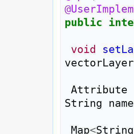
@UserImplem
public
inte
void
setLa
vectorLayer
Attribute
String
name
Map
<
String