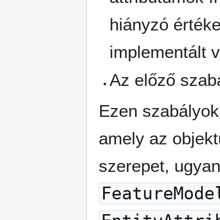
hiányzó értéke
implementált v
Az előző szab
Ezen szabályok
amely az objekt
szerepet, ugyan
FeatureMode