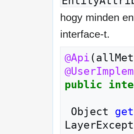
EntityAttri
hogy minden ent
interface-t.
@Api
(
allMet
@UserImplem
public
inte
Object
get
LayerExcept