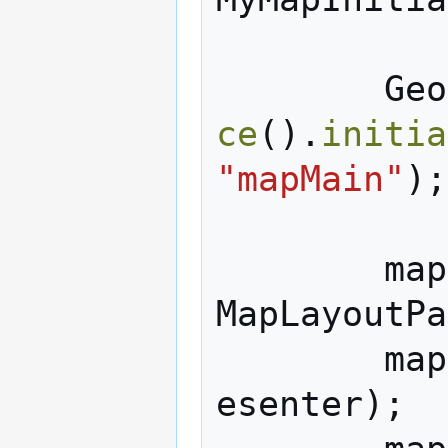
Geo
ce
().
initia
"mapMain"
);
map
MapLayoutPa
map
esenter
);