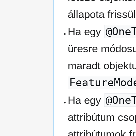
állapota frissül
Ha egy
@One
üresre módosul
maradt objekt
FeatureMod
Ha egy
@One
attribútum cso
attribútumok fr