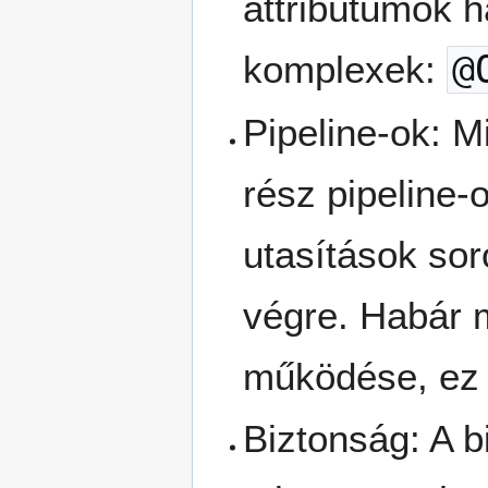
attribútumok h
komplexek:
@
Pipeline-ok: 
rész pipeline-
utasítások so
végre. Habár m
működése, ez f
Biztonság: A b