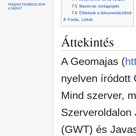
Hogyan hivatkozz erre
7.5
Maven-es mintaprojekt
a lapra?
7.6
Eltérések a dokumentációktól
8
Forrás, Linkek
Áttekintés
A Geomajas (
ht
nyelven íródot
Mind szerver, m
Szerveroldalon 
(GWT) és Javas