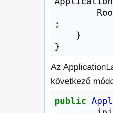
Application
Roo
;
}
}
Az ApplicationL
következő módo
public
Appl
ini