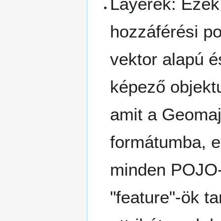
Layerek: Ezek 
hozzáférési po
vektor alapú é
képező objektu
amit a Geomaj
formátumba, ez
minden POJO-k
"feature"-ök t