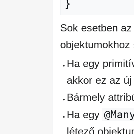
}
Sok esetben az 
objektumokhoz 
Ha egy primití
akkor ez az új 
Bármely attri
Ha egy
@Man
létező objektu