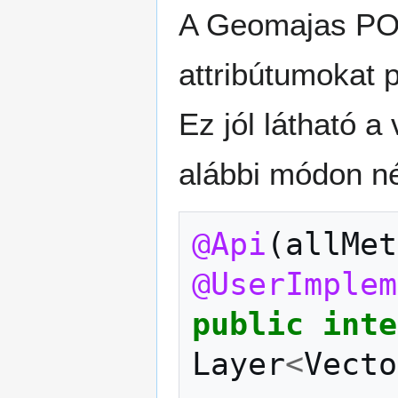
A Geomajas POJ
attribútumokat 
Ez jól látható 
alábbi módon né
@Api
(
allMet
@UserImplem
public
inte
Layer
<
Vecto