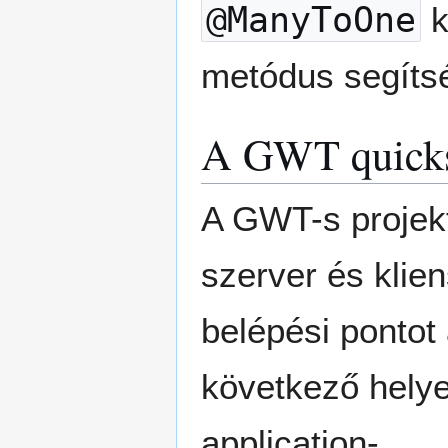
@ManyToOne
k
metódus segíts
A GWT quickst
A GWT-s projekt
szerver és klien
belépési pontot 
következő helye
application-