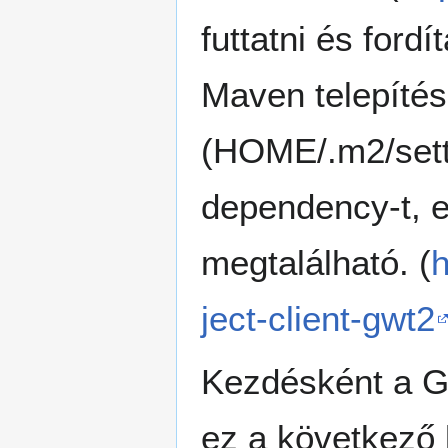
futtatni és fordí
Maven telepítés
(HOME/.m2/setti
dependency-t, e
megtalálható. (
h
ject-client-gwt2
Kezdésként a GW
ez a következő l