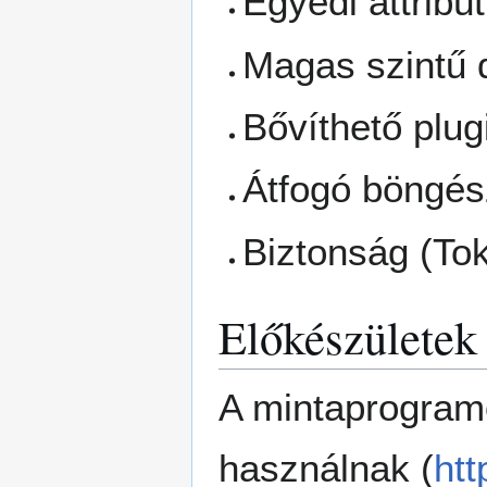
Egyedi attribú
Magas szintű 
Bővíthető plu
Átfogó böngé
Biztonság (To
Előkészületek
A mintaprogramo
használnak (
htt