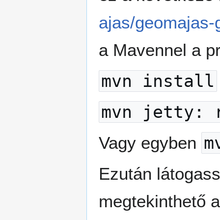
ajas/geomajas-g
a Mavennel a pr
mvn install
mvn jetty: 
Vagy egyben
m
Ezután látogas
megtekinthető 