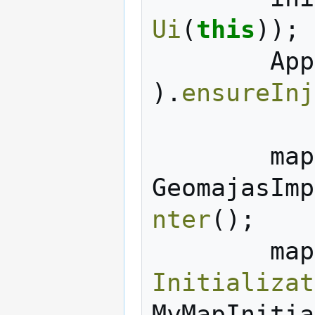
Ui
(
this
));
App
).
ensureInj
map
GeomajasImp
nter
();
map
Initializat
MyMapInitia