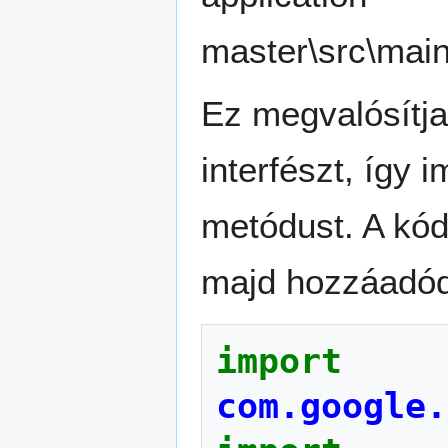
master\src\main
Ez megvalósítja
interfészt, így
metódust. A kód
majd hozzáadód
import
com.google.