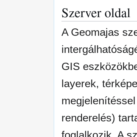
Szerver oldal
A Geomajas szer
intergálhatóságé
GIS eszközökbe.
layerek, térkép
megjelenítéssel
renderelés) tar
foglalkozik. A s