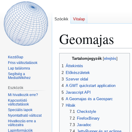
Szócikk
Vitalap
Geomajas
Ugrás
Ugrás
Kezdőlap
Tartalomjegyzék
a
a
Friss változtatások
1
Áttekintés
Lap találomra
navigációhoz
kereséshez
2
Előkészületek
Segítség a
MediaWikihez
3
Szerver oldal
4
A GWT quickstart application
Eszközök
5
Javascript API
Mi hivatkozik erre?
6
A Geomajas és a Geosparc
Kapcsolódó
változtatások
7
Hibák
Speciális lapok
7.1
Checkstyle
Nyomtatható változat
7.2
FirefoxBinary
Hivatkozás erre a
7.3
Javadoc
változatra
Lapinformációk
7.4
JettyRunner és az eclipse