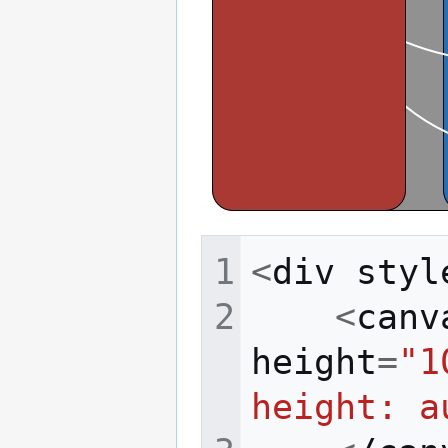
<
div
styl
<
canv
height
=
"1
height: a