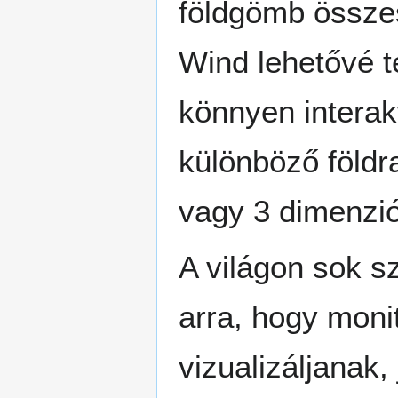
földgömb össze
Wind lehetővé t
könnyen interak
különböző földr
vagy 3 dimenzi
A világon sok s
arra, hogy moni
vizualizáljanak