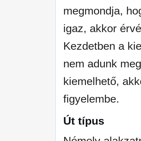
megmondja, hogy
igaz, akkor érv
Kezdetben a kie
nem adunk meg i
kiemelhető, akko
figyelembe.
Út típus
Némely alakzatn