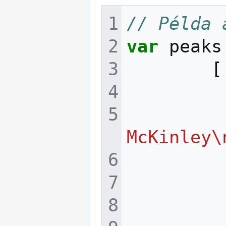
// Példa 
var
peaks
[
McKinley\