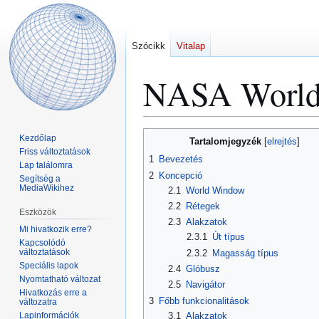
Szócikk
Vitalap
NASA Worl
Ugrás
Ugrás
Kezdőlap
Tartalomjegyzék
a
a
Friss változtatások
1
Bevezetés
Lap találomra
navigációhoz
kereséshez
2
Koncepció
Segítség a
MediaWikihez
2.1
World Window
2.2
Rétegek
Eszközök
2.3
Alakzatok
Mi hivatkozik erre?
2.3.1
Út típus
Kapcsolódó
változtatások
2.3.2
Magasság típus
Speciális lapok
2.4
Glóbusz
Nyomtatható változat
2.5
Navigátor
Hivatkozás erre a
3
Főbb funkcionalitások
változatra
Lapinformációk
3.1
Alakzatok