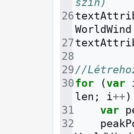
szín)
textAttri
WorldWind
textAttri
//Létreho
for
(
var
len
;
i
++
)
var
p
peakP