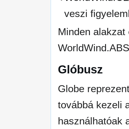
veszi figyelem
Minden alakzat 
WorldWind.AB
Glóbusz
Globe reprezent
továbbá kezeli 
használhatóak a