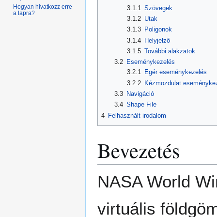
Hogyan hivatkozz erre
3.1.1
Szövegek
a lapra?
3.1.2
Utak
3.1.3
Poligonok
3.1.4
Helyjelző
3.1.5
További alakzatok
3.2
Eseménykezelés
3.2.1
Egér eseménykezelés
3.2.2
Kézmozdulat eseményke
3.3
Navigáció
3.4
Shape File
4
Felhasznált irodalom
Bevezetés
NASA World Win
virtuális földg