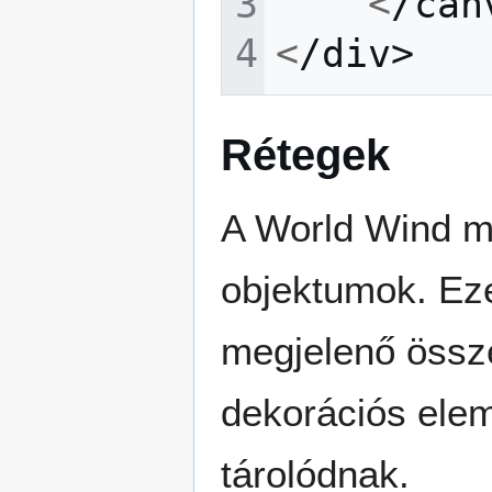
<
/can
<
/div>
Rétegek
A World Wind me
objektumok. Eze
megjelenő össze
dekorációs elem
tárolódnak.