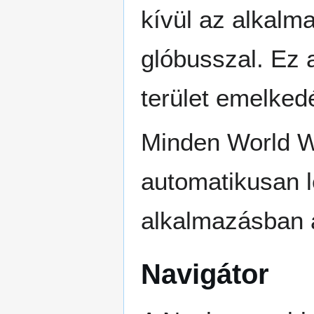
kívül az alkalm
glóbusszal. Ez 
terület emelked
Minden World W
automatikusan l
alkalmazásban a
Navigátor