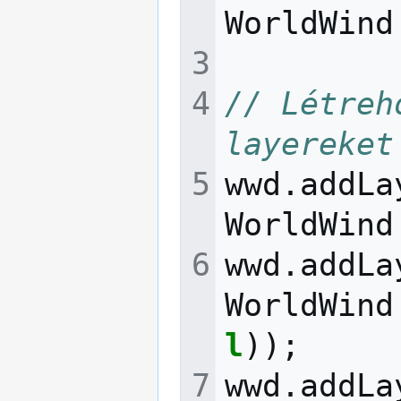
WorldWind
// Létreh
layereket
wwd
.
addLa
WorldWind
wwd
.
addLa
WorldWind
l
));
wwd
.
addLa