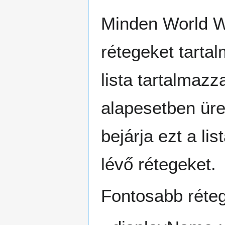
Minden World Wi
rétegeket tarta
lista tartalmazz
alapesetben üre
bejárja ezt a li
lévő rétegeket.
Fontosabb réteg