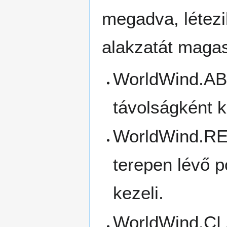
megadva, létez
alakzatát magas
WorldWind.AB
távolságként k
WorldWind.R
terepen lévő p
kezeli.
WorldWind.C