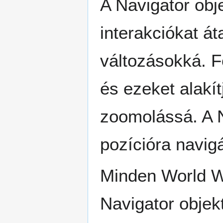
A Navigator obje
interakciókat á
változásokká. F
és ezeket alakí
zoomolássá. A N
pozícióra navigá
Minden World W
Navigator objek