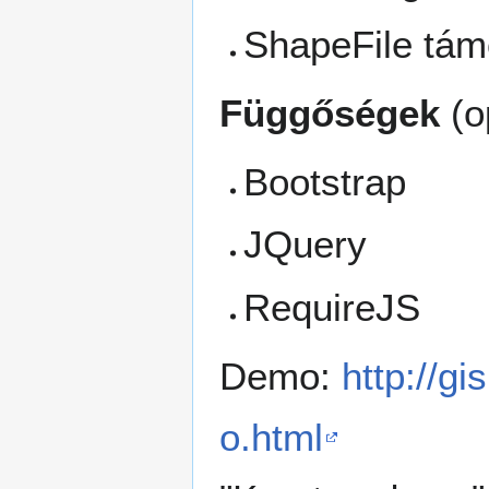
ShapeFile tám
Függőségek
(o
Bootstrap
JQuery
RequireJS
Demo:
http://g
o.html