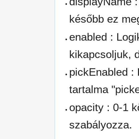
displayName :
később ez meg
enabled : Logi
kikapcsoljuk, 
pickEnabled : 
tartalma "picke
opacity : 0-1 
szabályozza.