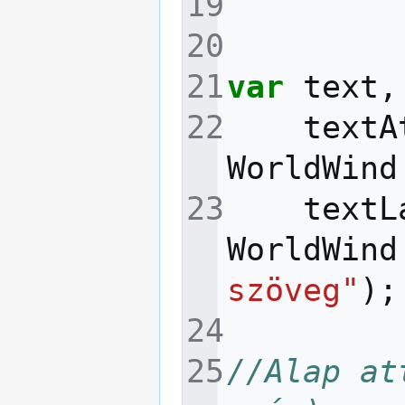
var
text
,
textA
WorldWind
textL
WorldWind
szöveg"
);
//Alap at