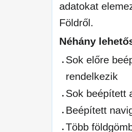
adatokat eleme
Földről.
Néhány lehető
Sok előre beép
rendelkezik
Sok beépített 
Beépített navi
Több földgömb