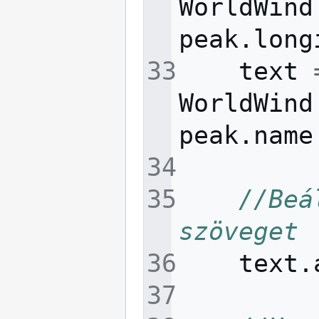
WorldWind
peak
.
long
text
WorldWind
peak
.
name
//Beá
szöveget
text
.