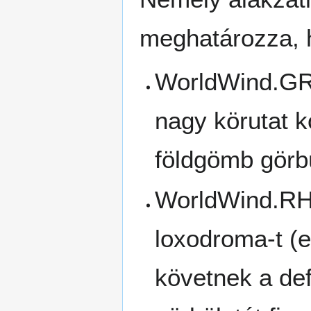
meghatározza, 
WorldWind.GRE
nagy körutat k
földgömb görbü
WorldWind.RHU
loxodroma-t (e
követnek a def