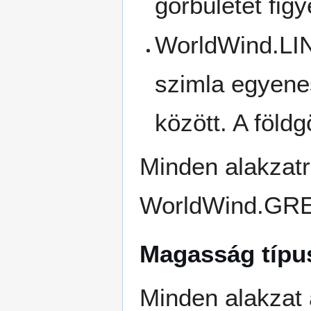
görbületét fig
WorldWind.LINE
szimla egyenes
között. A föld
Minden alakzatr
WorldWind.GR
Magasság típu
Minden alakzat 