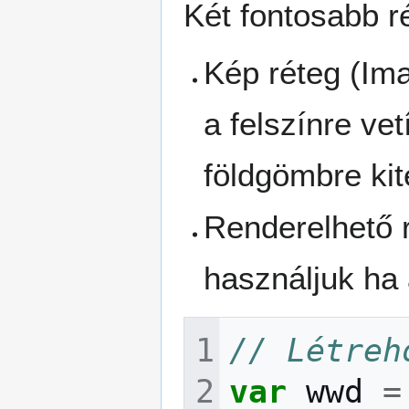
Két fontosabb r
Kép réteg (Ima
a felszínre ve
földgömbre kit
Renderelhető 
használjuk ha 
// Létreh
var
wwd
=