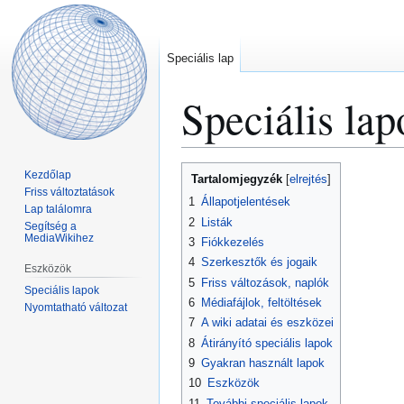
Speciális lap
Speciális lap
Ugrás
Ugrás
Kezdőlap
Tartalomjegyzék
a
a
Friss változtatások
1
Állapotjelentések
Lap találomra
navigációhoz
kereséshez
2
Listák
Segítség a
MediaWikihez
3
Fiókkezelés
4
Szerkesztők és jogaik
Eszközök
5
Friss változások, naplók
Speciális lapok
6
Médiafájlok, feltöltések
Nyomtatható változat
7
A wiki adatai és eszközei
8
Átirányító speciális lapok
9
Gyakran használt lapok
10
Eszközök
11
További speciális lapok