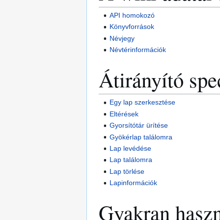
API homokozó
Könyvforrások
Névjegy
Névtérinformációk
Átirányító spe
Egy lap szerkesztése
Eltérések
Gyorsítótár ürítése
Gyökérlap találomra
Lap levédése
Lap találomra
Lap törlése
Lapinformációk
Gyakran haszn