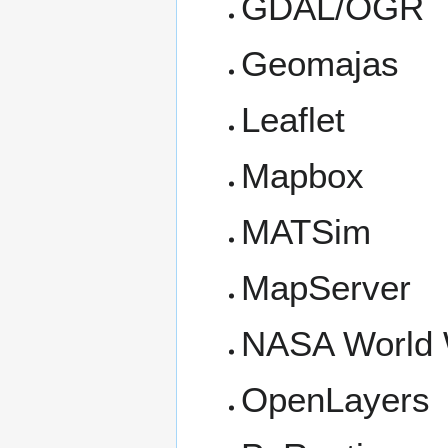
GDAL/OGR
Geomajas
Leaflet
Mapbox
MATSim
MapServer
NASA World
OpenLayers