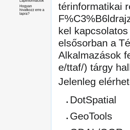
Lapinformációk
térinformatikai 
Hogyan
hivatkozz erre a
lapra?
kel kapcsolatos
elsősorban a
Té
Alkalmazások fe
tárgy hall
Jelenleg elérhe
DotSpatial
GeoTools