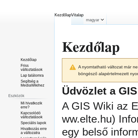
Kezdőlap
Vitalap
magyar
Kezdőlap
Kezdőlap
Ugrás
Ugrás
Friss
A nyomtatható változat már nem
a
a
változtatások
böngésző alapértelmezett nyom
navigációhoz
kereséshez
Lap találomra
Segítség a
MediaWikihez
Üdvözlet a GIS
Eszközök
A GIS Wiki az
E
Mi hivatkozik
erre?
Kapcsolódó
Inf
változtatások
Speciális lapok
egy belső infor
Hivatkozás erre
a változatra