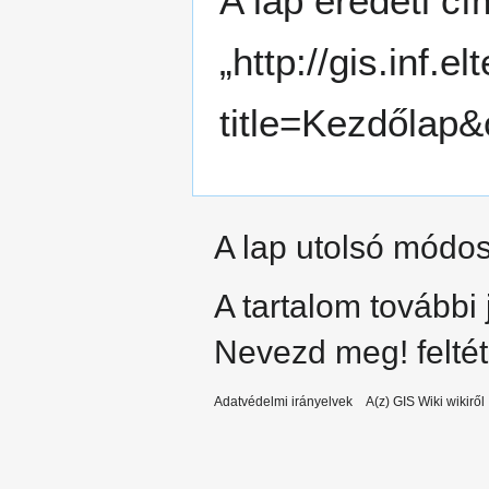
A lap eredeti cí
„
http://gis.inf.e
title=Kezdőlap&
A lap utolsó módos
A tartalom további
Nevezd meg!
felté
Adatvédelmi irányelvek
A(z) GIS Wiki wikiről