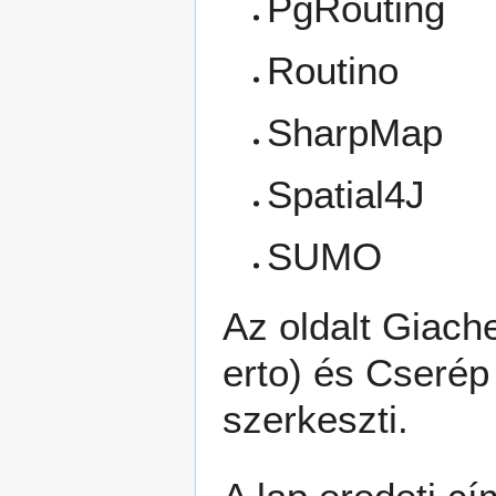
PgRouting
Routino
SharpMap
Spatial4J
SUMO
Az oldalt
Giache
és
Cserép
szerkeszti.